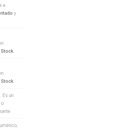
a a
ontado
y
en
 Stock
.
en
 Stock
.
D
. Es un
 o
bante.
numérico,