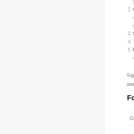
Sig
ase
F
C