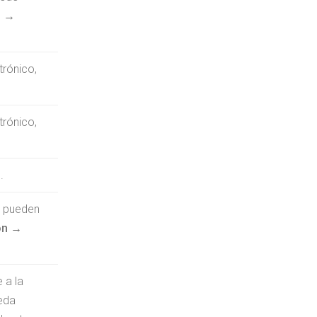
n →
trónico,
trónico,
D
.
s pueden
ón →
 a la
eda