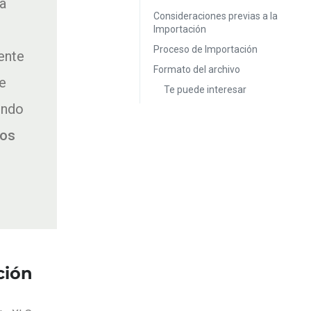
a
Consideraciones previas a la
Importación
Proceso de Importación
ente
Formato del archivo
te
Te puede interesar
endo
dos
ción