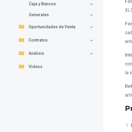
For
Caja y Bancos
XLS
Generales
For
Oportunidades de Venta
cad
Contratos
ant
Análisis
Int
com
Videos
la 
Ref
art
P