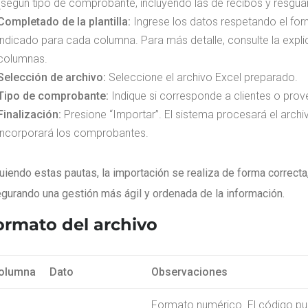
(según tipo de comprobante, incluyendo las de recibos y resgua
Completado de la plantilla:
Ingrese los datos respetando el fo
indicado para cada columna. Para más detalle, consulte la expl
columnas.
Selección de archivo:
Seleccione el archivo Excel preparado.
Tipo de comprobante:
Indique si corresponde a clientes o pro
Finalización:
Presione “Importar”. El sistema procesará el archi
incorporará los comprobantes.
uiendo estas pautas, la importación se realiza de forma correcta
gurando una gestión más ágil y ordenada de la información.
ormato del archivo
olumna
Dato
Observaciones
Formato numérico. El código p