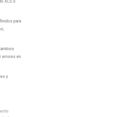
to XLS o
finidos para
co,
 Cambios
r errores en
res y
iente