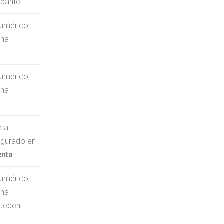
obante.
numérico,
una
numérico,
una
 al
igurado en
enta
.
numérico,
una
pueden
→