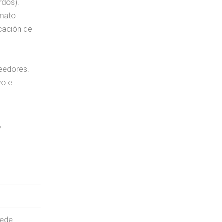
rdos).
rmato
icación de
veedores.
vo e
,
uede