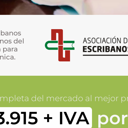
ribanos
nos del
a para
ónica
.
mpleta del mercado al mejor pr
3.915 + IVA
por