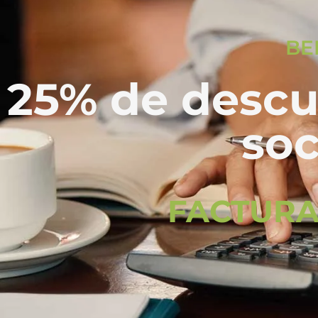
BE
25% de descu
soc
FACTURA