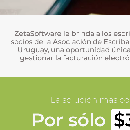
ZetaSoftware
le brinda a los esc
socios de la
Asociación de Escriba
Uruguay
, una oportunidad únic
gestionar la
facturación electr
La solución mas co
Por sólo
$