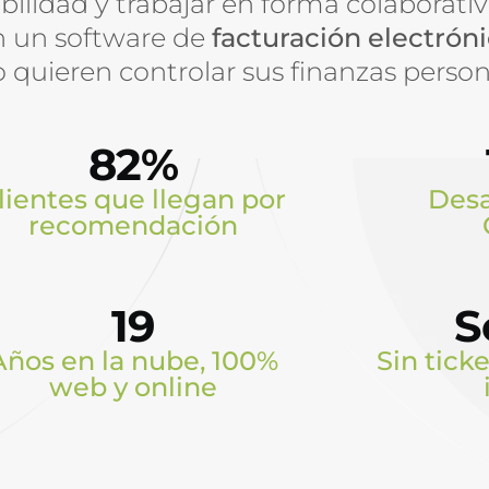
bilidad y trabajar en forma colaborativ
an un software de
facturación electrón
o quieren controlar sus finanzas person
82%
lientes que llegan por
Desa
recomendación
19
S
Años en la nube, 100%
Sin ticke
web y online