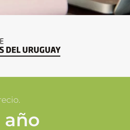
ecio.
 año