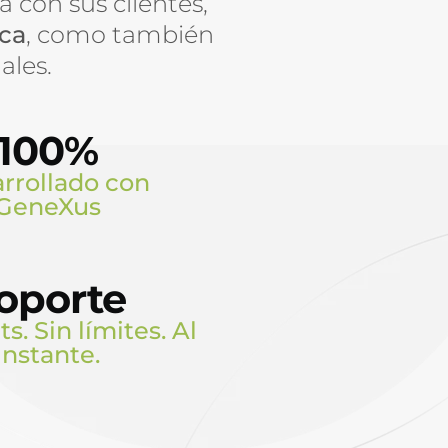
a con sus clientes,
ica
, como también
ales.
100%
rrollado con
GeneXus
oporte
ts. Sin límites. Al
instante.