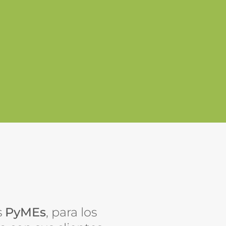
s
PyMEs
, para los