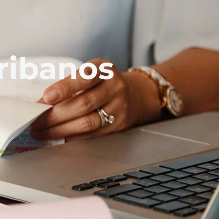
ribanos
L