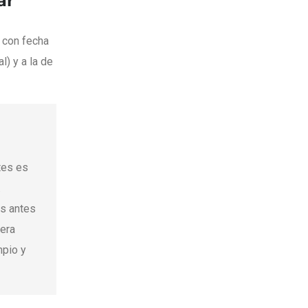
ar
 con fecha
l) y a la de
tes es
.
s antes
nera
mpio y