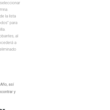
 seleccionar
umna.
e la lista
odos” para
lla.
bantes, al
rocederá a
eliminado
Año, así
contrar y