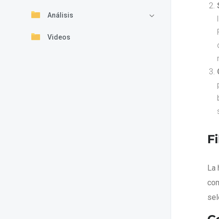
Análisis
Videos
F
La 
com
sel