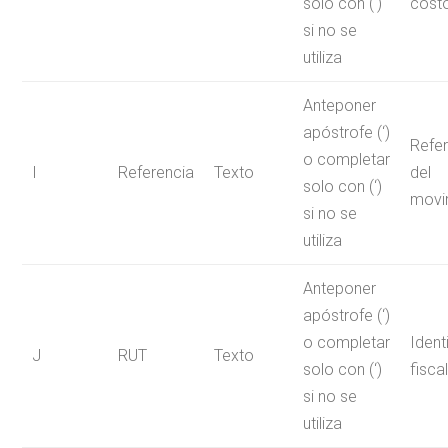
solo con (‘)
cost
si no se
utiliza
Anteponer
apóstrofe (‘)
Refer
o completar
I
Referencia
Texto
del
solo con (‘)
movi
si no se
utiliza
Anteponer
apóstrofe (‘)
o completar
Ident
J
RUT
Texto
solo con (‘)
fiscal
si no se
utiliza