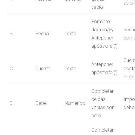
asien
vacío
Formato
dd/mm/yy.
Fech
B
Fecha
Texto
Anteponer
comp
apóstrofe (‘)
Cuen
Anteponer
C
Cuenta
Texto
cont
apóstrofe (‘)
asoc
Completar
celdas
Impor
D
Debe
Numérico
vacías con
debe
cero
Completar