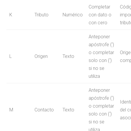
Completar
Códi
K
Tributo
Numérico
con dato o
impo
con cero
tribu
Anteponer
apóstrofe (‘)
o completar
Orige
L
Origen
Texto
solo con (‘)
comp
si no se
utiliza
Anteponer
apóstrofe (‘)
Ident
o completar
M
Contacto
Texto
del c
solo con (‘)
asoc
si no se
utiliza