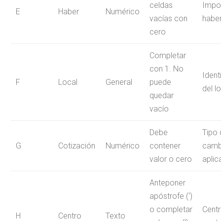
celdas
Impor
E
Haber
Numérico
vacías con
habe
cero
Completar
con 1. No
Ident
F
Local
General
puede
del l
quedar
vacío
Debe
Tipo 
G
Cotización
Numérico
contener
camb
valor o cero
apli
Anteponer
apóstrofe (‘)
o completar
Cent
H
Centro
Texto