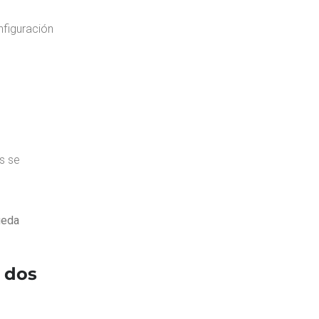
onfiguración
s se
ueda
 dos