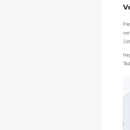
V
Par
ver
Zet
Hag
“Ad