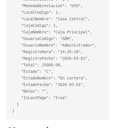
    "MonedaAbreviacion": "UYU",

    "LocalCodigo": 1,

    "LocalNombre": "Casa Central",

    "CajaCodigo": 1,

    "CajaNombre": "Caja Principal",

    "UsuarioCodigo": "ADM",

    "UsuarioNombre": "Administrador",

    "RegistroHora": "14:35:10",

    "RegistroFecha": "2026-03-01",

    "Total": 25000.00,

    "Estado": "C",

    "EstadoNombre": "En cartera",

    "EstadoFecha": "2026-03-01",

    "Notas": "",

    "IsLastPage": "true"

  }

]