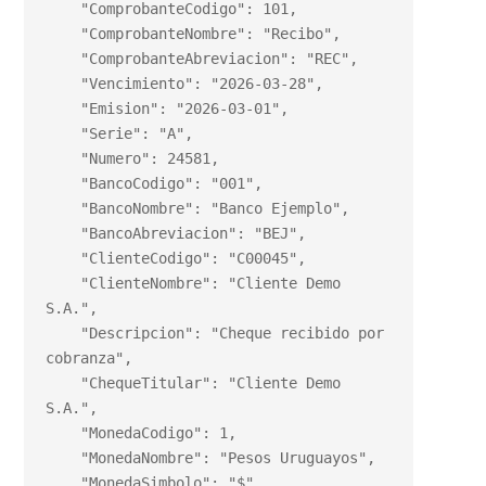
    "ComprobanteCodigo": 101,

    "ComprobanteNombre": "Recibo",

    "ComprobanteAbreviacion": "REC",

    "Vencimiento": "2026-03-28",

    "Emision": "2026-03-01",

    "Serie": "A",

    "Numero": 24581,

    "BancoCodigo": "001",

    "BancoNombre": "Banco Ejemplo",

    "BancoAbreviacion": "BEJ",

    "ClienteCodigo": "C00045",

    "ClienteNombre": "Cliente Demo 
S.A.",

    "Descripcion": "Cheque recibido por 
cobranza",

    "ChequeTitular": "Cliente Demo 
S.A.",

    "MonedaCodigo": 1,

    "MonedaNombre": "Pesos Uruguayos",

    "MonedaSimbolo": "$",
