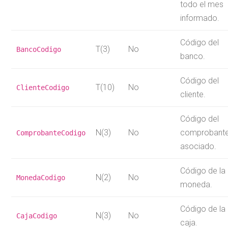
todo el mes
informado.
Código del
T(3)
No
BancoCodigo
banco.
Código del
T(10)
No
ClienteCodigo
cliente.
Código del
N(3)
No
comprobant
ComprobanteCodigo
asociado.
Código de la
N(2)
No
MonedaCodigo
moneda.
Código de la
N(3)
No
CajaCodigo
caja.