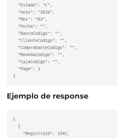
  "Estado": "C",

  "Anio": "2026",

  "Mes": "03",

  "Fecha": "",

  "BancoCodigo": "",

  "ClienteCodigo": "",

  "ComprobanteCodigo": "",

  "MonedaCodigo": "",

  "CajaCodigo": "",

  "Page": 1

}
Ejemplo de response
[

  {

    "RegistroId": 1542,
