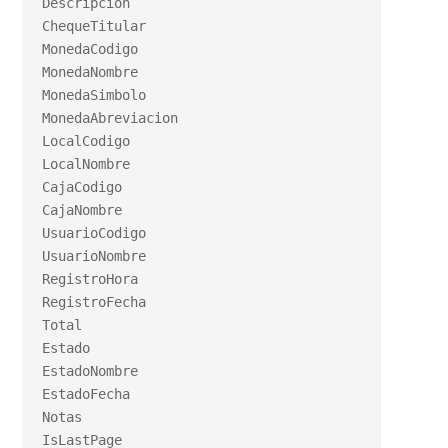
Descripcion

ChequeTitular

MonedaCodigo

MonedaNombre

MonedaSimbolo

MonedaAbreviacion

LocalCodigo

LocalNombre

CajaCodigo

CajaNombre

UsuarioCodigo

UsuarioNombre

RegistroHora

RegistroFecha

Total

Estado

EstadoNombre

EstadoFecha

Notas

IsLastPage