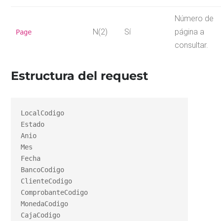
Número de
N(2)
Sí
página a
Page
consultar.
Estructura del request
LocalCodigo

Estado

Anio

Mes

Fecha

BancoCodigo

ClienteCodigo

ComprobanteCodigo

MonedaCodigo

CajaCodigo
