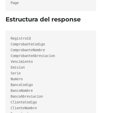
Page
Estructura del response
RegistroId

ComprobanteCodigo

ComprobanteNombre

ComprobanteAbreviacion

Vencimiento

Emision

Serie

Numero

BancoCodigo

BancoNombre

BancoAbreviacion

ClienteCodigo

ClienteNombre
