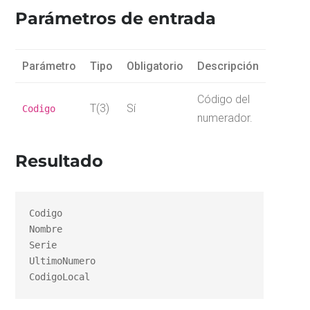
Parámetros de entrada
Parámetro
Tipo
Obligatorio
Descripción
Código del
T(3)
Sí
Codigo
numerador.
Resultado
Codigo

Nombre

Serie

UltimoNumero

CodigoLocal