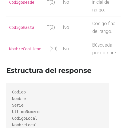
T(3)
No
inicial del
CodigoDesde
rango.
Código final
T(3)
No
CodigoHasta
del rango.
Búsqueda
T(20)
No
NombreContiene
por nombre.
Estructura del response
Codigo

Nombre

Serie

UltimoNumero

CodigoLocal

NombreLocal
