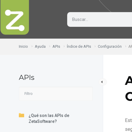
Inicio
Ayuda
APIs
Índice de APIs
Configuración
AP
APIs
A
C
¿Qué son las APIs de
Est
ZetaSoftware?
seg