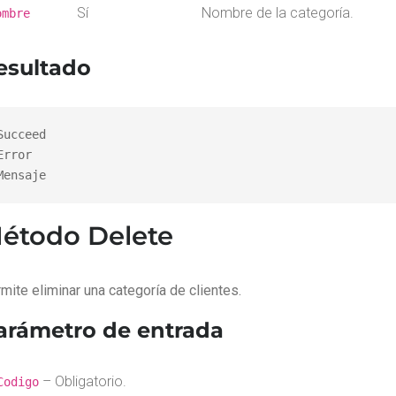
Sí
Nombre de la categoría.
ombre
esultado
Succeed

Error

Mensaje
étodo Delete
mite eliminar una categoría de clientes.
arámetro de entrada
– Obligatorio.
Codigo