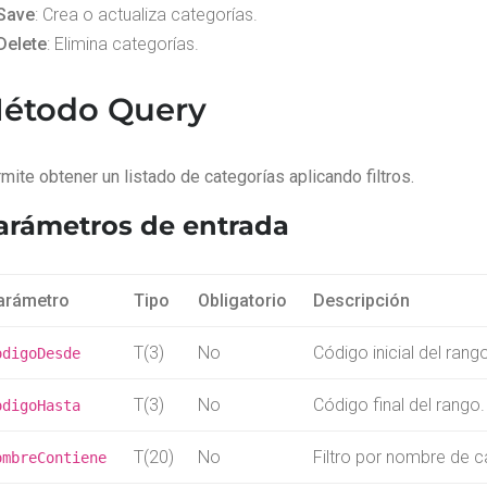
Save
: Crea o actualiza categorías.
Delete
: Elimina categorías.
étodo Query
mite obtener un listado de categorías aplicando filtros.
arámetros de entrada
arámetro
Tipo
Obligatorio
Descripción
T(3)
No
Código inicial del rang
odigoDesde
T(3)
No
Código final del rango.
odigoHasta
T(20)
No
Filtro por nombre de c
ombreContiene