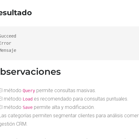
esultado
Succeed

Error

Mensaje
bservaciones
El método
permite consultas masivas.
Query
El método
es recomendado para consultas puntuales.
Load
El método
permite alta y modificación.
Save
Las categorías permiten segmentar clientes para análisis comerc
gestión CRM.