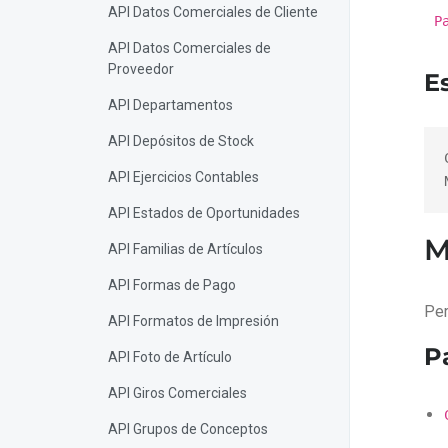
API Datos Comerciales de Cliente
P
API Datos Comerciales de
Proveedor
E
API Departamentos
API Depósitos de Stock
API Ejercicios Contables
API Estados de Oportunidades
M
API Familias de Artículos
API Formas de Pago
Per
API Formatos de Impresión
P
API Foto de Artículo
API Giros Comerciales
API Grupos de Conceptos