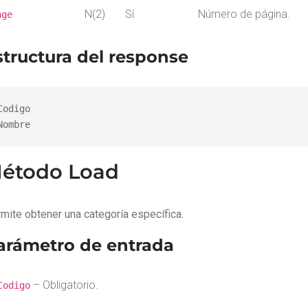
N(2)
Sí
Número de página.
age
structura del response
Codigo

Nombre
étodo Load
mite obtener una categoría específica.
arámetro de entrada
– Obligatorio.
Codigo