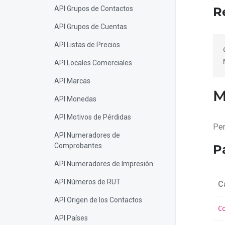
API Grupos de Contactos
R
API Grupos de Cuentas
API Listas de Precios
API Locales Comerciales
API Marcas
M
API Monedas
API Motivos de Pérdidas
Per
API Numeradores de
Comprobantes
P
API Numeradores de Impresión
API Números de RUT
C
API Origen de los Contactos
C
API Países