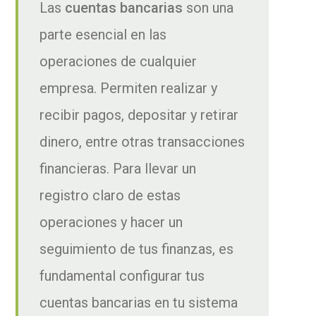
Las
cuentas bancarias
son una
parte esencial en las
operaciones de cualquier
empresa. Permiten realizar y
recibir pagos, depositar y retirar
dinero, entre otras transacciones
financieras. Para llevar un
registro claro de estas
operaciones y hacer un
seguimiento de tus finanzas, es
fundamental configurar tus
cuentas bancarias en tu sistema