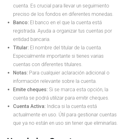
cuenta. Es crucial para llevar un seguimiento
preciso de los fondos en diferentes monedas.
Banco:
El banco en el que la cuenta está
registrada. Ayuda a organizar tus cuentas por
entidad bancaria.
Titular:
El nombre del titular de la cuenta.
Especialmente importante si tienes varias
cuentas con diferentes titulares.
Notas:
Para cualquier aclaración adicional o
información relevante sobre la cuenta.
Emite cheques:
Si se marca esta opción, la
cuenta se podrá utilizar para emitir cheques.
Cuenta Activa:
Indica si la cuenta está
actualmente en uso. Útil para gestionar cuentas
que ya no están en uso sin tener que eliminarlas.