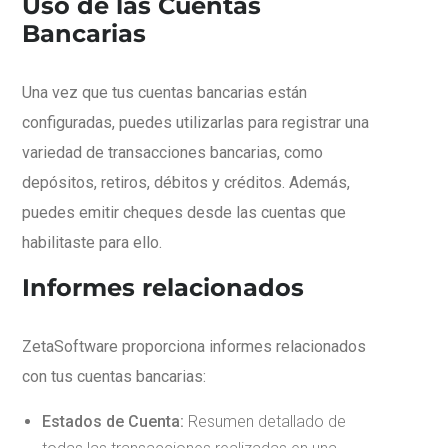
Uso de las Cuentas
Bancarias
Una vez que tus cuentas bancarias están
configuradas, puedes utilizarlas para registrar una
variedad de transacciones bancarias, como
depósitos, retiros, débitos y créditos. Además,
puedes emitir cheques desde las cuentas que
habilitaste para ello.
Informes relacionados
ZetaSoftware proporciona informes relacionados
con tus cuentas bancarias:
Estados de Cuenta:
Resumen detallado de