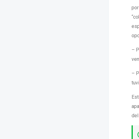
por
“co
esp
opc
– P
ven
– P
tuv
Est
apa
del