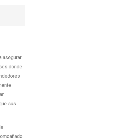
a asegurar
casos donde
vendedores
lmente
ar
 que sus
de
acompañado