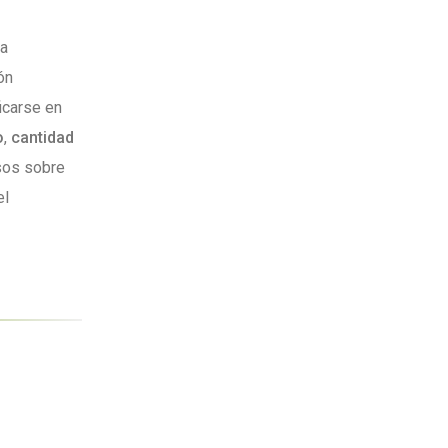
ya
ón
icarse en
o
,
cantidad
isos sobre
el