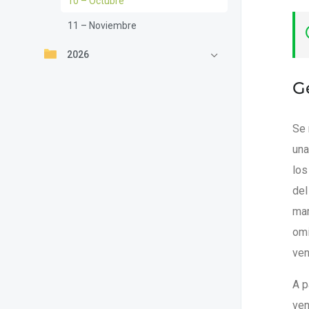
10 – Octubre
11 – Noviembre
2026
G
Se 
una
los
del
mar
omi
ven
A p
ven