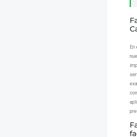
F
C
En 
nue
imp
ser
exa
con
apl
pre
F
f