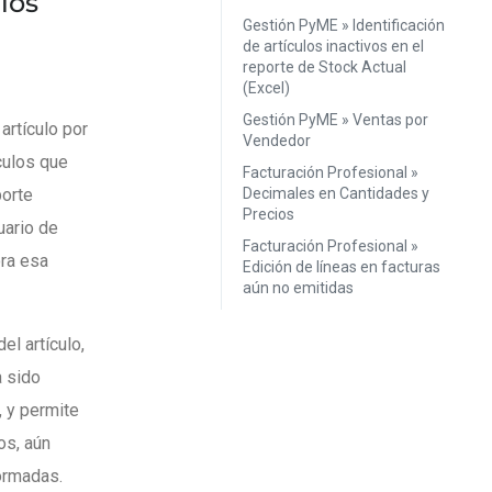
ulos
Gestión PyME » Identificación
de artículos inactivos en el
reporte de Stock Actual
(Excel)
Gestión PyME » Ventas por
artículo por
Vendedor
ículos que
Facturación Profesional »
porte
Decimales en Cantidades y
Precios
uario de
Facturación Profesional »
ra esa
Edición de líneas en facturas
aún no emitidas
el artículo,
a sido
, y permite
os, aún
ormadas.