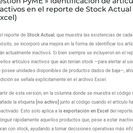
estión PyME »
Identificación de artíc
activos en el reporte de Stock Actual
xcel)
el reporte de
Stock Actual
, que muestra las existencias de cada 
ósito, se incorporó una mejora en la forma de identificar los art
án actualmente inactivos. Si bien siempre se incluyeron en el re
ellos artículos inactivos que aún tenían stock —para alertar al us
 posee unidades disponibles de productos dados de baja—, aho
dición se señala explícitamente en el archivo Excel.
artir de esta versión, en la columna donde se muestra el código d
añade la etiqueta
[no activo]
junto al código cuando el artículo h
activado. Esto solo aplica a la
exportación en Excel
del reporte
tinguir rápidamente aquellos productos que, pese a estar inactiv
uran con stock, ayudando a tomar decisiones operativas más inf