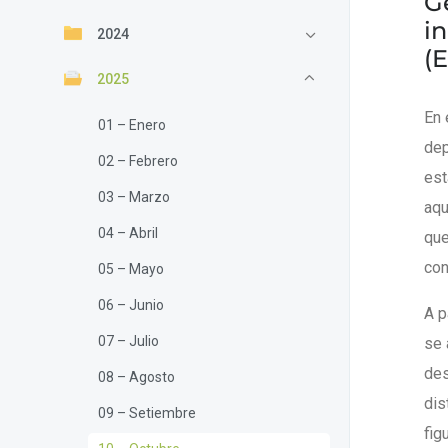
G
in
2024
(E
2025
En 
01 – Enero
dep
02 – Febrero
est
03 – Marzo
aqu
04 – Abril
que
con
05 – Mayo
06 – Junio
A p
07 – Julio
se 
des
08 – Agosto
dis
09 – Setiembre
fig