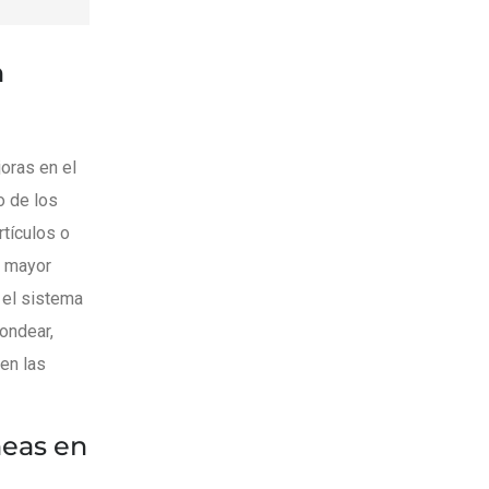
n
oras en el
o de los
rtículos o
o mayor
 el sistema
ondear,
 en las
neas en