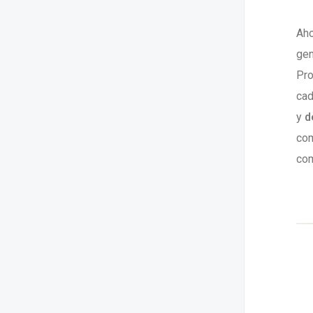
Aho
gen
Pro
cad
y
d
com
com