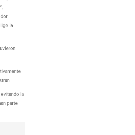
”,
edor
lige la
tuvieron
ctivamente
stran.
evitando la
man parte