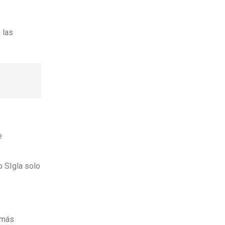
 las
e
o SIgla solo
s más