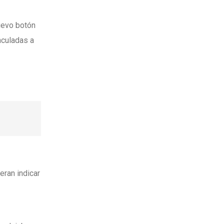
uevo botón
nculadas a
eran indicar