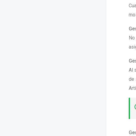
Cua
mos
Ges
No 
asi
Ges
Al 
de 
Art
Ges