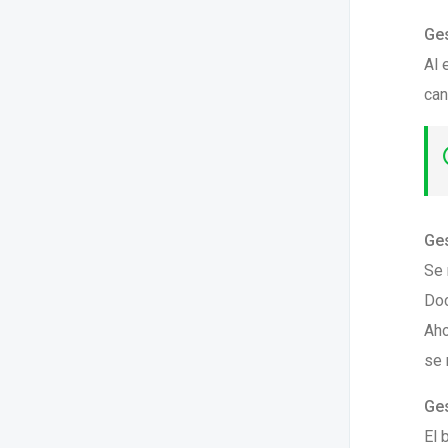
Ges
Al 
can
Ges
Se 
Do
Aho
se 
Ges
El 