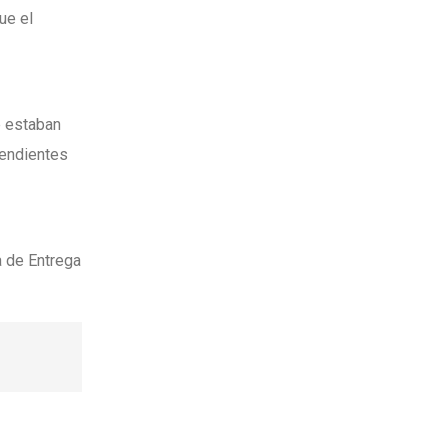
ue el
e estaban
 pendientes
a de Entrega