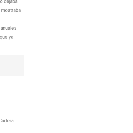
no dejaba
le mostraba
 anuales
 que ya
artera,