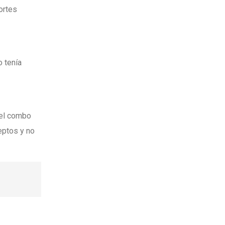
ortes
o tenía
 el combo
eptos y no