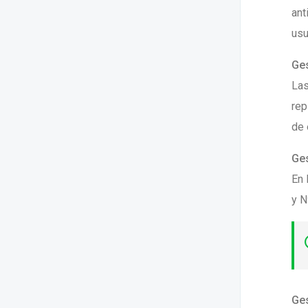
ant
usu
Ges
Las
rep
de 
Ges
En 
y N
Ges