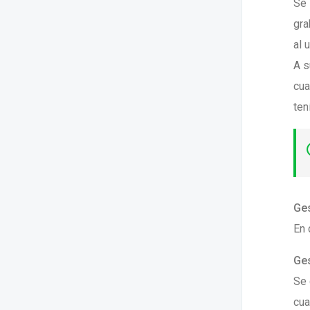
Se 
gra
al 
A s
cua
ten
Ges
En 
Ges
Se 
cua