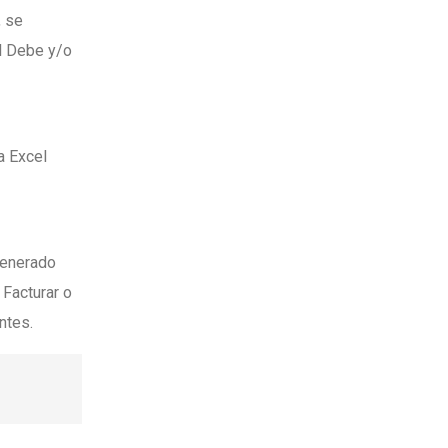
, se
al Debe y/o
a Excel
generado
 Facturar o
ntes.