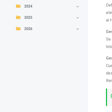
Def
2024
eli
2025
al 
2026
Ges
Se 
tot
Ges
Cua
des
Rem