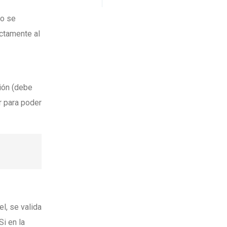
jo se
ctamente al
ión (debe
r para poder
l, se valida
i en la