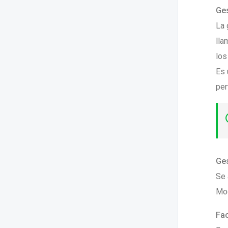
Ges
La 
lla
los
Es 
per
Ges
Se 
Mod
Fac