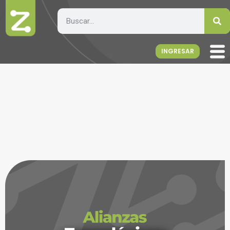
INGRESAR
ZetaSoftware y Ganesha:
una alianza para
automatizar el ciclo
contable