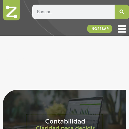
INGRESAR
Contabilidad en
ZetaSoftware: no solo
registrar, también entender
y decidir