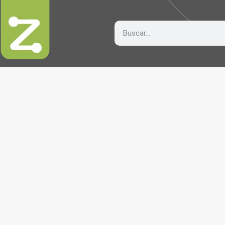
Encuentra: revolu
la Logística con so
inteligentes