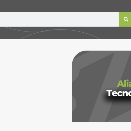
cionando
luciones