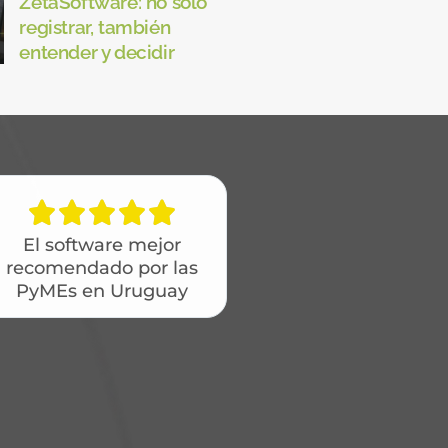
ZetaSoftware: no solo
registrar, también
entender y decidir





El software mejor
recomendado por las
PyMEs en Uruguay