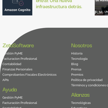
entrar. Una nueva
infraestructura detrás.
ZetaSoftware
Nosotros
Gestión PyME
Historia
Facturacion Profesional
Tecnología
Contabilidad
Blog
Finanzas Personales
Prensa
Comprobantes Fiscales Electrónicos
Premios
APIs
Política de privacidad
Términos y condiciones 
Ayuda
Alianzas
Gestión PyME
Facturación Profesional
Tecnológicas