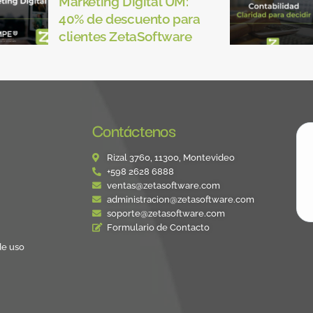
Marketing Digital UM:
40% de descuento para
clientes ZetaSoftware
Contáctenos
Rizal 3760, 11300, Montevideo
+598 2628 6888
ventas@zetasoftware.com
administracion@zetasoftware.com
soporte@zetasoftware.com
Formulario de Contacto
de uso