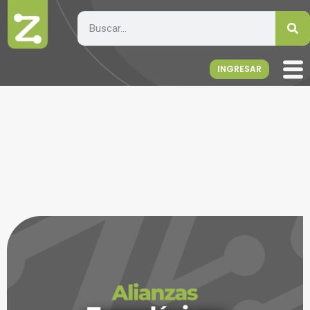
INGRESAR
Mercarea: La Revolución
Móvil en la Gestión de
Ventas que Necesita Tu
Negocio