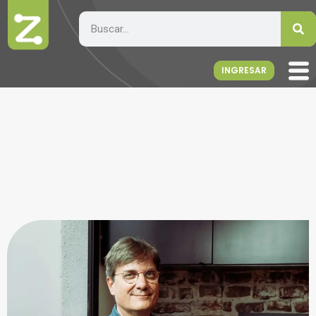
INGRESAR
25 años de ZetaSoftware:
un homenaje a quienes
están del otro lado de la
pantalla