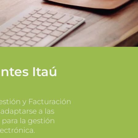
ntes Itaú
stión y Facturación
adaptarse a las
 para la gestión
ectrónica.