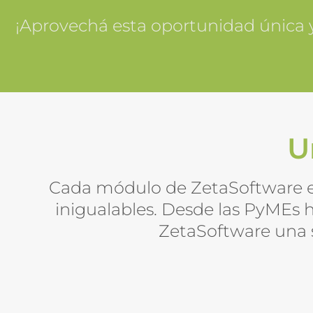
¡Aprovechá esta oportunidad única y
U
Cada módulo de ZetaSoftware e
inigualables. Desde las PyMEs h
ZetaSoftware una s