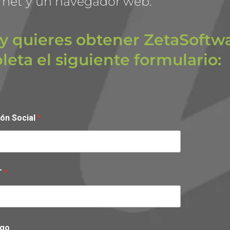
rnet y un navegador web.
 y quieres obtener ZetaSoftw
leta el siguiente formulario:
ón Social
*
T
*
rgo