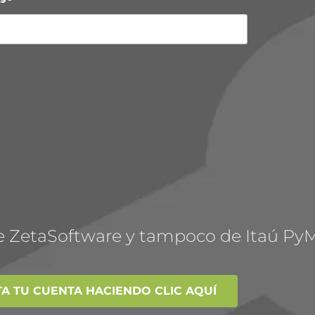
 de ZetaSoftware y tampoco de Itaú Py
TA TU CUENTA HACIENDO CLIC AQUÍ