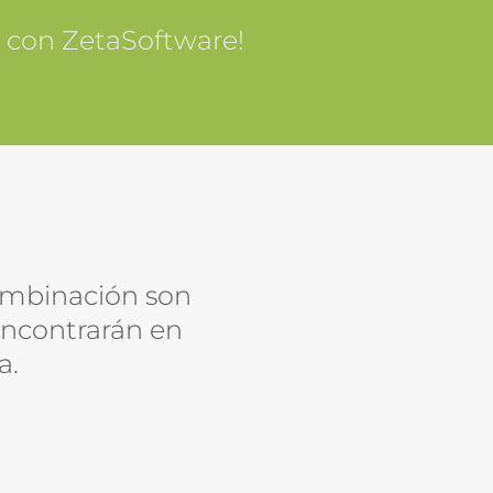
s con ZetaSoftware!
ombinación son
encontrarán en
a.