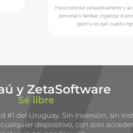
Para controlar exhaustivamente y al 
personal o familiar, organizar el pr
gastó y en qué, cuánto ing
taú y ZetaSoftware
Sé libre
ud #1 del Uruguay. Sin inversión, sin in
 cualquier dispositivo, con solo accede