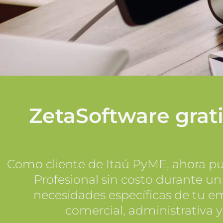
ZetaSoftware grati
Como cliente de Itaú PyME, ahora pu
Profesional sin costo durante un
necesidades específicas de tu em
comercial, administrativa y