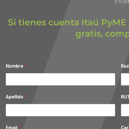
Inte
Si tienes cuenta Itaú PyME
gratis, comp
Nombre
*
Raz
Apellido
*
RU
Email
*
Ca