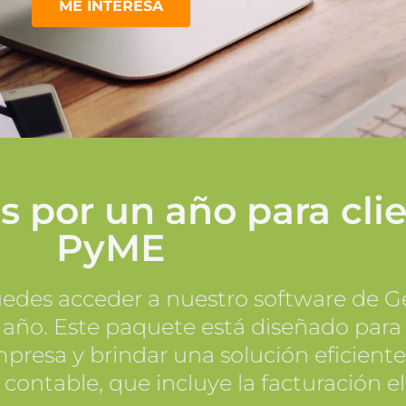
ME INTERESA
s por un año para clie
PyME
edes acceder a nuestro software de Ge
 año. Este paquete está diseñado para 
presa y brindar una solución eficiente
 contable, que incluye la facturación el