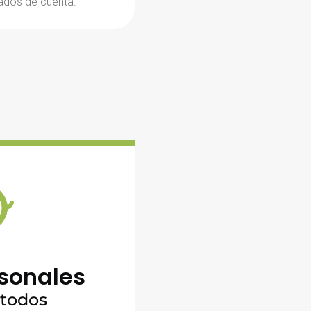
tados de cuenta.
sonales
 todos