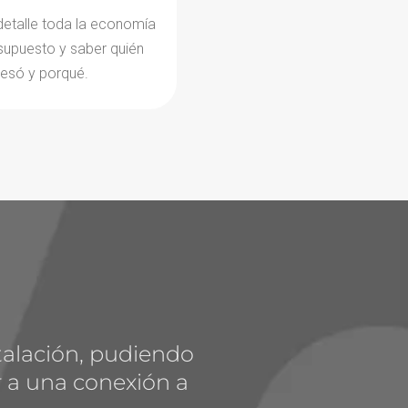
detalle toda la economía
esupuesto y saber quién
resó y porqué.
stalación, pudiendo
r a una conexión a