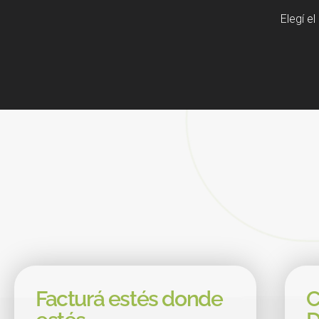
Elegí e
Facturá estés donde
C