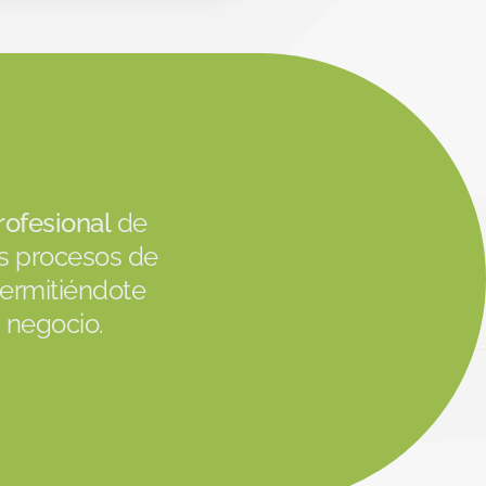
rofesional
de
s procesos de
permitiéndote
u negocio.