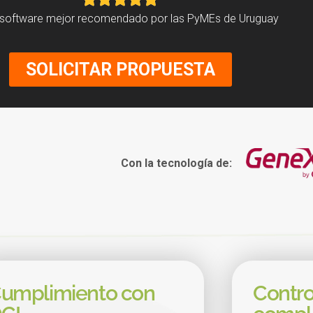
l software mejor recomendado por las PyMEs de Uruguay
SOLICITAR PROPUESTA
Con la tecnología de:
umplimiento con
Contro