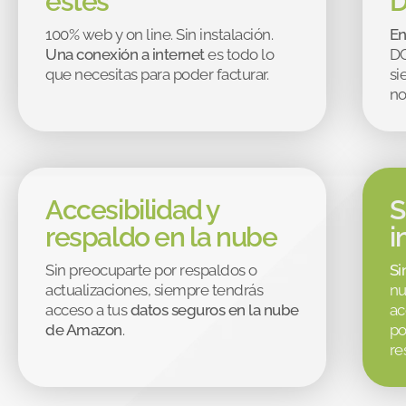
estés
D
100% web y on line. Sin instalación.
En
Una conexión a internet
es todo lo
DG
que necesitas para poder facturar.
si
no
Accesibilidad y
S
respaldo en la nube
i
Sin preocuparte por respaldos o
Si
actualizaciones, siempre tendrás
nu
acceso a tus
datos seguros en la nube
ac
de Amazon
.
po
re