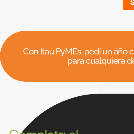
Con Itaú PyMEs, pedí un año
para cualquiera de
Completa el