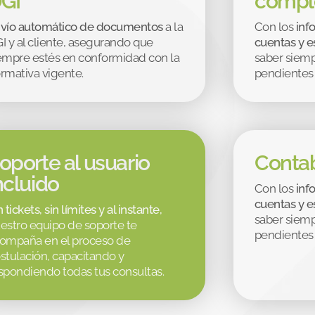
GI
compl
vío automático de documentos
a la
Con los
inf
I y al cliente, asegurando que
cuentas y 
empre estés en conformidad con la
saber siemp
rmativa vigente.
pendientes 
oporte al usuario
Contab
ncluido
Con los
inf
cuentas y 
n tickets, sin límites y al instante,
saber siemp
estro equipo de soporte te
pendientes 
ompaña en el proceso de
stulación, capacitando y
spondiendo todas tus consultas.